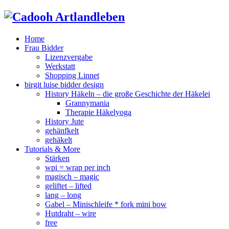
Home
Frau Bidder
Lizenzvergabe
Werkstatt
Shopping Linnet
birgit luise bidder design
History Häkeln – die große Geschichte der Häkelei
Grannymania
Therapie Häkelyoga
History Jute
gehänfkelt
gehäkelt
Tutorials & More
Stärken
wpi = wrap per inch
magisch – magic
geliftet – lifted
lang – long
Gabel – Minischleife * fork mini bow
Hutdraht – wire
free