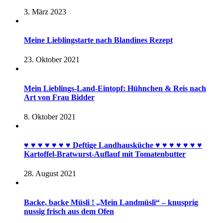
3. März 2023
Meine Lieblingstarte nach Blandines Rezept
23. Oktober 2021
Mein Lieblings-Land-Eintopf: Hühnchen & Reis nach
Art von Frau Bidder
8. Oktober 2021
♥︎ ♥︎ ♥︎ ♥︎ ♥︎ ♥︎ ♥︎ Deftige Landhausküche ♥︎ ♥︎ ♥︎ ♥︎ ♥︎ ♥︎ ♥︎
Kartoffel-Bratwurst-Auflauf mit Tomatenbutter
28. August 2021
Backe, backe Müsli ! „Mein Landmüsli“ – knusprig
nussig frisch aus dem Ofen