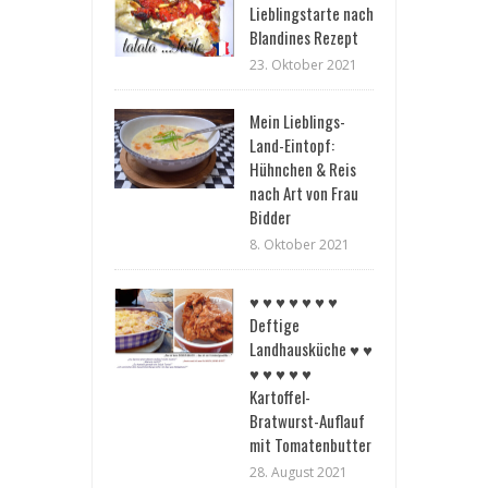
Lieblingstarte nach
Blandines Rezept
23. Oktober 2021
Mein Lieblings-
Land-Eintopf:
Hühnchen & Reis
nach Art von Frau
Bidder
8. Oktober 2021
♥︎ ♥︎ ♥︎ ♥︎ ♥︎ ♥︎ ♥︎
Deftige
Landhausküche ♥︎ ♥︎
♥︎ ♥︎ ♥︎ ♥︎ ♥︎
Kartoffel-
Bratwurst-Auflauf
mit Tomatenbutter
28. August 2021