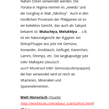
Nahen Osten verwendet werden. Die
Yoruba in Nigeria nennen es „ewedu“ und
die Songhay in Mali „fakohoy“. Auch in den
nördlichen Provinzen der Philippinen ist es
ein beliebtes Gericht, das auch als Saluyot
bekannt ist.
Muluchiya, Melukhiya
… z.B.
ist ein Nationalgericht der Ägypter: ein
Eintopf/Suppe aus Jute mit Gemüse,
Koriander, Knoblauch, Geflügel, Kaninchen,
Lamm, Shrimps, etc. Die langkapselige Jute
oder Maltajute (
deutsch
auch
Muskraut
oder
Gemüsejudenpappel)
,
die hier verwendet wird ist reich an
Vitaminen, Mineralien und
Spurenelementen.
Welt Historisch
(Quelle:
http://worldjute.com/about_jute/juthist.html
)