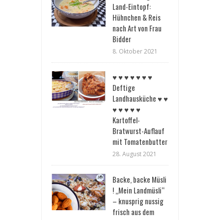
Land-Eintopf:
Hühnchen & Reis
nach Art von Frau
Bidder
8. Oktober 2021
♥︎ ♥︎ ♥︎ ♥︎ ♥︎ ♥︎ ♥︎
Deftige
Landhausküche ♥︎ ♥︎
♥︎ ♥︎ ♥︎ ♥︎ ♥︎
Kartoffel-
Bratwurst-Auflauf
mit Tomatenbutter
28. August 2021
Backe, backe Müsli
! „Mein Landmüsli“
– knusprig nussig
frisch aus dem