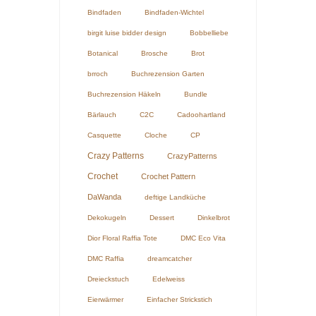
Bindfaden
Bindfaden-Wichtel
birgit luise bidder design
Bobbelliebe
Botanical
Brosche
Brot
brroch
Buchrezension Garten
Buchrezension Häkeln
Bundle
Bärlauch
C2C
Cadoohartland
Casquette
Cloche
CP
Crazy Patterns
CrazyPatterns
Crochet
Crochet Pattern
DaWanda
deftige Landküche
Dekokugeln
Dessert
Dinkelbrot
Dior Floral Raffia Tote
DMC Eco Vita
DMC Raffia
dreamcatcher
Dreieckstuch
Edelweiss
Eierwärmer
Einfacher Strickstich