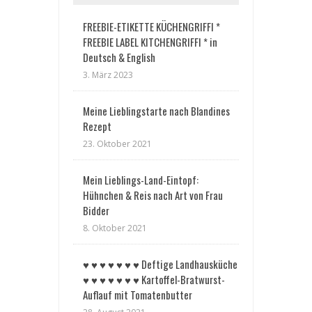
FREEBIE-ETIKETTE KÜCHENGRIFFI *
FREEBIE LABEL KITCHENGRIFFI * in
Deutsch & English
3. März 2023
Meine Lieblingstarte nach Blandines
Rezept
23. Oktober 2021
Mein Lieblings-Land-Eintopf:
Hühnchen & Reis nach Art von Frau
Bidder
8. Oktober 2021
♥︎ ♥︎ ♥︎ ♥︎ ♥︎ ♥︎ ♥︎ Deftige Landhausküche
♥︎ ♥︎ ♥︎ ♥︎ ♥︎ ♥︎ ♥︎ Kartoffel-Bratwurst-
Auflauf mit Tomatenbutter