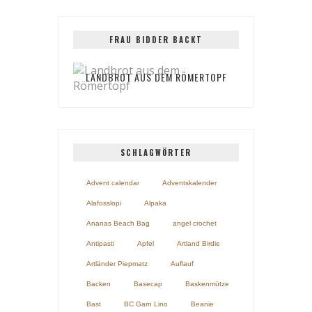
FRAU BIDDER BACKT
LANDBROT AUS DEM RÖMERTOPF
SCHLAGWÖRTER
Advent calendar
Adventskalender
Alafosslopi
Alpaka
Ananas Beach Bag
angel crochet
Antipasti
Apfel
Artland Birdie
Artländer Piepmatz
Auflauf
Backen
Basecap
Baskenmütze
Bast
BC Garn Lino
Beanie