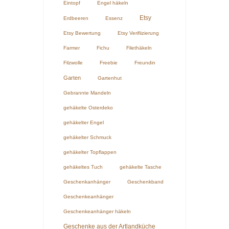
Eintopf
Engel häkeln
Etsy
Erdbeeren
Essenz
Etsy Bewertung
Etsy Verifiizierung
Farmer
Fichu
Filethäkeln
Filzwolle
Freebie
Freundin
Garten
Gartenhut
Gebrannte Mandeln
gehäkelte Osterdeko
gehäkelter Engel
gehäkelter Schmuck
gehäkelter Topflappen
gehäkeltes Tuch
gehäkelte Tasche
Geschenkanhänger
Geschenkband
Geschenkeanhänger
Geschenkeanhänger häkeln
Geschenke aus der Artlandküche