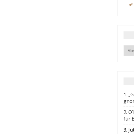
gif
1.
„G
gnom
2.
O´
für E
3.
Ju