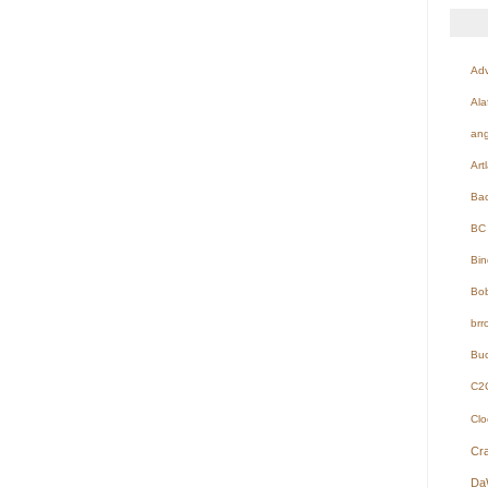
Adv
Ala
ang
Art
Ba
BC 
Bin
Bob
brr
Buc
C2
Clo
Cr
Da