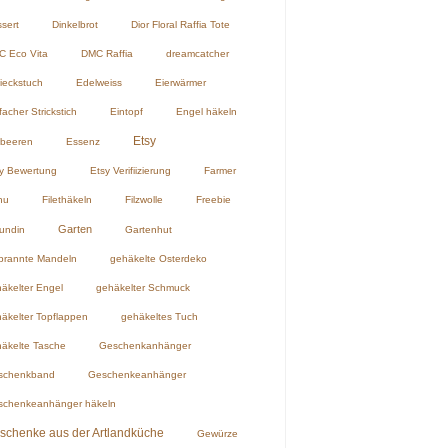
sert
Dinkelbrot
Dior Floral Raffia Tote
 Eco Vita
DMC Raffia
dreamcatcher
ieckstuch
Edelweiss
Eierwärmer
facher Strickstich
Eintopf
Engel häkeln
Etsy
dbeeren
Essenz
y Bewertung
Etsy Verifiizierung
Farmer
hu
Filethäkeln
Filzwolle
Freebie
Garten
undin
Gartenhut
brannte Mandeln
gehäkelte Osterdeko
äkelter Engel
gehäkelter Schmuck
äkelter Topflappen
gehäkeltes Tuch
äkelte Tasche
Geschenkanhänger
schenkband
Geschenkeanhänger
schenkeanhänger häkeln
schenke aus der Artlandküche
Gewürze