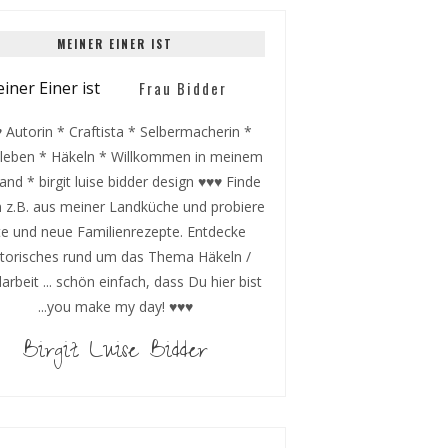
MEINER EINER IST
Frau Bidder
 Autorin * Craftista * Selbermacherin *
leben * Häkeln * Willkommen in meinem
and * birgit luise bidder design ♥♥♥ Finde
 z.B. aus meiner Landküche und probiere
te und neue Familienrezepte. Entdecke
storisches rund um das Thema Häkeln /
rbeit ... schön einfach, dass Du hier bist
...you make my day! ♥♥♥
Birgit Luise Bidder