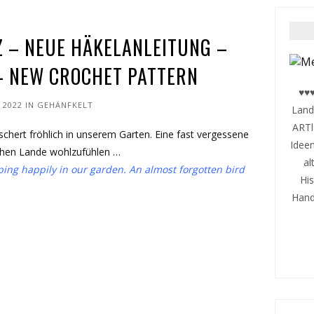
 – NEUE HÄKELANLEITUNG –
– NEW CROCHET PATTERN
♥♥♥
 2022
IN
GEHÄNFKELT
Land
ARTl
schert fröhlich in unserem Garten. Eine fast vergessene
Ideen
schen Lande wohlzufühlen …
al
rping happily in our garden. An almost forgotten bird
Hi
Handa