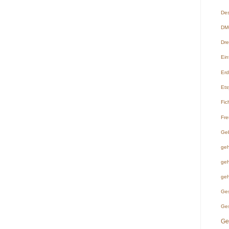
Des
DMC
Dre
Ein
Er
Ets
Fic
Fre
Ge
geh
geh
geh
Ge
Ge
Ge