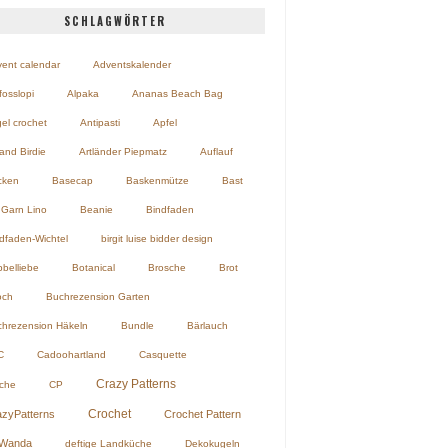
SCHLAGWÖRTER
ent calendar
Adventskalender
fosslopi
Alpaka
Ananas Beach Bag
el crochet
Antipasti
Apfel
land Birdie
Artländer Piepmatz
Auflauf
cken
Basecap
Baskenmütze
Bast
Garn Lino
Beanie
Bindfaden
dfaden-Wichtel
birgit luise bidder design
belliebe
Botanical
Brosche
Brot
och
Buchrezension Garten
hrezension Häkeln
Bundle
Bärlauch
C
Cadoohartland
Casquette
Crazy Patterns
che
CP
Crochet
azyPatterns
Crochet Pattern
Wanda
deftige Landküche
Dekokugeln