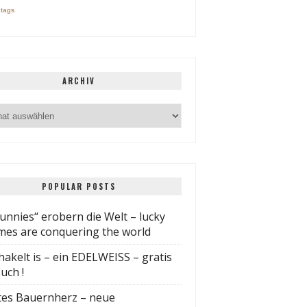
t tags
ARCHIV
POPULAR POSTS
unnies“ erobern die Welt – lucky
es are conquering the world
hakelt is – ein EDELWEISS – gratis
uch !
tes Bauernherz – neue