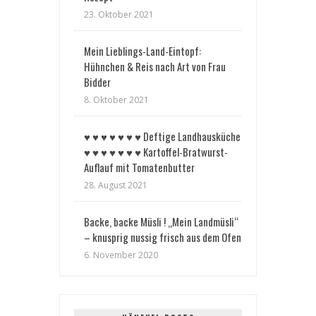
23. Oktober 2021
Mein Lieblings-Land-Eintopf:
Hühnchen & Reis nach Art von Frau
Bidder
8. Oktober 2021
♥︎ ♥︎ ♥︎ ♥︎ ♥︎ ♥︎ ♥︎ Deftige Landhausküche
♥︎ ♥︎ ♥︎ ♥︎ ♥︎ ♥︎ ♥︎ Kartoffel-Bratwurst-
Auflauf mit Tomatenbutter
28. August 2021
Backe, backe Müsli ! „Mein Landmüsli“
– knusprig nussig frisch aus dem Ofen
6. November 2020