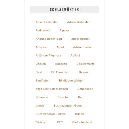
SCHLAGWÖRTER
Advent calendar
Adventskalender
Alafosslopi
Alpaka
Ananas Beach Bag
angel crochet
Antipasti
Apfel
Artland Birdie
Artländer Piepmatz
Auflauf
Backen
Basecap
Baskenmütze
Bast
BC Garn Lino
Beanie
Bindfaden
Bindfaden-Wichtel
birgit luise bidder design
Bobbelliebe
Botanical
Brosche
Brot
brroch
Buchrezension Garten
Buchrezension Häkeln
Bundle
Bärlauch
C2C
Cadoohartland