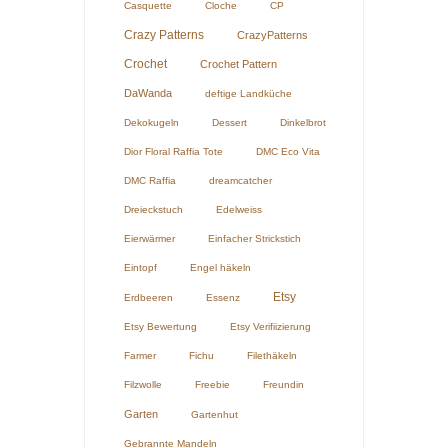
Casquette
Cloche
CP
Crazy Patterns
CrazyPatterns
Crochet
Crochet Pattern
DaWanda
deftige Landküche
Dekokugeln
Dessert
Dinkelbrot
Dior Floral Raffia Tote
DMC Eco Vita
DMC Raffia
dreamcatcher
Dreieckstuch
Edelweiss
Eierwärmer
Einfacher Strickstich
Eintopf
Engel häkeln
Etsy
Erdbeeren
Essenz
Etsy Bewertung
Etsy Verifiizierung
Farmer
Fichu
Filethäkeln
Filzwolle
Freebie
Freundin
Garten
Gartenhut
Gebrannte Mandeln