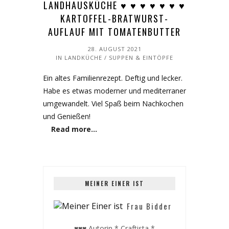
LANDHAUSKÜCHE ♥︎ ♥︎ ♥︎ ♥︎ ♥︎ ♥︎ ♥︎
KARTOFFEL-BRATWURST-
AUFLAUF MIT TOMATENBUTTER
28. AUGUST 2021
IN
LANDKÜCHE
/
SUPPEN & EINTÖPFE
Ein altes Familienrezept. Deftig und lecker.
Habe es etwas moderner und mediterraner
umgewandelt. Viel Spaß beim Nachkochen
und Genießen!
Read more…
MEINER EINER IST
Frau Bidder
♥♥♥ Autorin * Craftista *