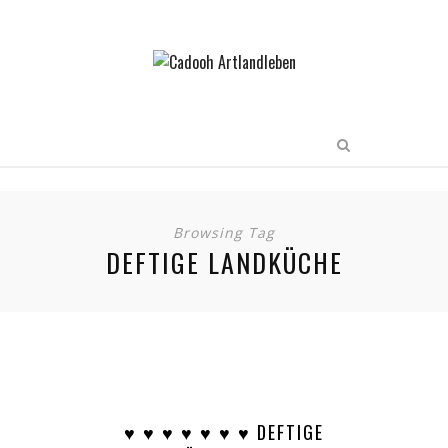
Browsing Tag
DEFTIGE LANDKÜCHE
♥︎ ♥︎ ♥︎ ♥︎ ♥︎ ♥︎ ♥︎ DEFTIGE