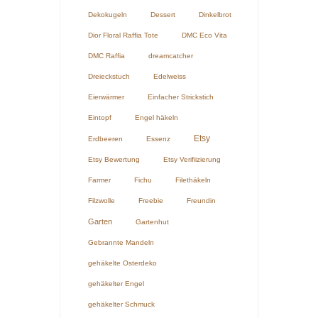
Dekokugeln
Dessert
Dinkelbrot
Dior Floral Raffia Tote
DMC Eco Vita
DMC Raffia
dreamcatcher
Dreieckstuch
Edelweiss
Eierwärmer
Einfacher Strickstich
Eintopf
Engel häkeln
Etsy
Erdbeeren
Essenz
Etsy Bewertung
Etsy Verifiizierung
Farmer
Fichu
Filethäkeln
Filzwolle
Freebie
Freundin
Garten
Gartenhut
Gebrannte Mandeln
gehäkelte Osterdeko
gehäkelter Engel
gehäkelter Schmuck