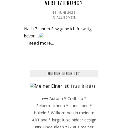
VERIFIZIERUNG?
15. JUNI 2026
IN
ALLGEMEIN
Nach 7 Jahren Etsy gehe ich freiwillig,
bevor …
Read more…
MEINER EINER IST
Frau Bidder
♥♥♥ Autorin * Craftista *
Selbermacherin * Landleben *
Häkeln * Willkommen in meinem
ARTland * birgit luise bidder design
♥♥♥ Finde Ideen z.B. aus meiner