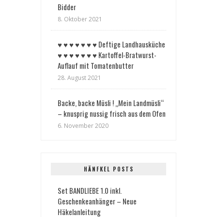
Bidder
8. Oktober 2021
♥︎ ♥︎ ♥︎ ♥︎ ♥︎ ♥︎ ♥︎ Deftige Landhausküche
♥︎ ♥︎ ♥︎ ♥︎ ♥︎ ♥︎ ♥︎ Kartoffel-Bratwurst-
Auflauf mit Tomatenbutter
28. August 2021
Backe, backe Müsli ! „Mein Landmüsli“
– knusprig nussig frisch aus dem Ofen
6. November 2020
HÄNFKEL POSTS
Set BANDLIEBE 1.0 inkl.
Geschenkeanhänger – Neue
Häkelanleitung