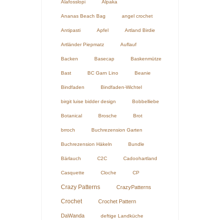
Alafosslopi
Alpaka
Ananas Beach Bag
angel crochet
Antipasti
Apfel
Artland Birdie
Artländer Piepmatz
Auflauf
Backen
Basecap
Baskenmütze
Bast
BC Garn Lino
Beanie
Bindfaden
Bindfaden-Wichtel
birgit luise bidder design
Bobbelliebe
Botanical
Brosche
Brot
brroch
Buchrezension Garten
Buchrezension Häkeln
Bundle
Bärlauch
C2C
Cadoohartland
Casquette
Cloche
CP
Crazy Patterns
CrazyPatterns
Crochet
Crochet Pattern
DaWanda
deftige Landküche