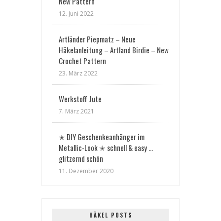
New Pattern
12. Juni 2022
Artländer Piepmatz – Neue
Häkelanleitung – Artland Birdie – New
Crochet Pattern
23. März 2022
Werkstoff Jute
7. März 2021
✭ DIY Geschenkeanhänger im
Metallic-Look ✭ schnell & easy …
glitzernd schön
11. Dezember 2020
HÄKEL POSTS