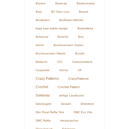
Backen
Basecap
Baskenmütze
Bast
BC Garn Lino
Beanie
Bindfaden
Bindfaden-Wichtel
birgit luise bidder design
Bobbelliebe
Botanical
Brosche
Brot
brroch
Buchrezension Garten
Buchrezension Häkeln
Bundle
Bärlauch
C2C
Cadoohartland
Casquette
Cloche
CP
Crazy Patterns
CrazyPatterns
Crochet
Crochet Pattern
DaWanda
deftige Landküche
Dekokugeln
Dessert
Dinkelbrot
Dior Floral Raffia Tote
DMC Eco Vita
DMC Raffia
dreamcatcher
Dreieckstuch
Edelweiss