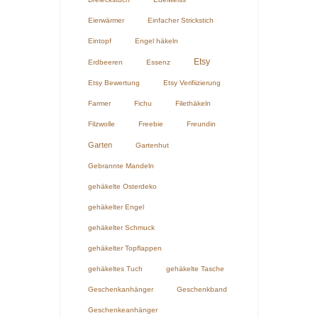
Eierwärmer
Einfacher Strickstich
Eintopf
Engel häkeln
Etsy
Erdbeeren
Essenz
Etsy Bewertung
Etsy Verifiizierung
Farmer
Fichu
Filethäkeln
Filzwolle
Freebie
Freundin
Garten
Gartenhut
Gebrannte Mandeln
gehäkelte Osterdeko
gehäkelter Engel
gehäkelter Schmuck
gehäkelter Topflappen
gehäkeltes Tuch
gehäkelte Tasche
Geschenkanhänger
Geschenkband
Geschenkeanhänger