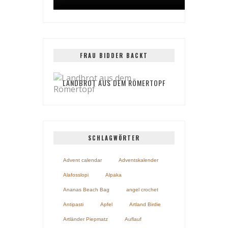
FRAU BIDDER BACKT
LANDBROT AUS DEM RÖMERTOPF
SCHLAGWÖRTER
Advent calendar
Adventskalender
Alafosslopi
Alpaka
Ananas Beach Bag
angel crochet
Antipasti
Apfel
Artland Birdie
Artländer Piepmatz
Auflauf