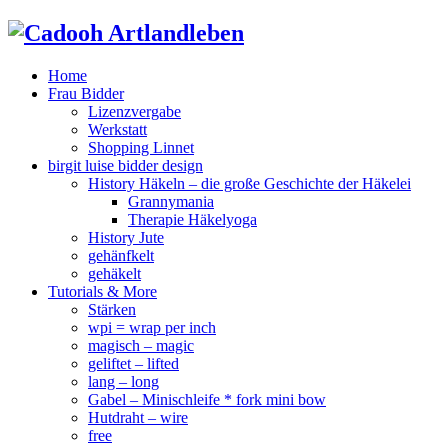
Home
Frau Bidder
Lizenzvergabe
Werkstatt
Shopping Linnet
birgit luise bidder design
History Häkeln – die große Geschichte der Häkelei
Grannymania
Therapie Häkelyoga
History Jute
gehänfkelt
gehäkelt
Tutorials & More
Stärken
wpi = wrap per inch
magisch – magic
geliftet – lifted
lang – long
Gabel – Minischleife * fork mini bow
Hutdraht – wire
free