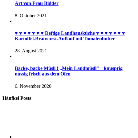
Art von Frau Bidder
8. Oktober 2021
♥︎ ♥︎ ♥︎ ♥︎ ♥︎ ♥︎ ♥︎ Deftige Landhausküche ♥︎ ♥︎ ♥︎ ♥︎ ♥︎ ♥︎ ♥︎
Kartoffel-Bratwurst-Auflauf mit Tomatenbutter
28. August 2021
Backe, backe Müsli ! „Mein Landmüsli“ – knusprig
nussig frisch aus dem Ofen
6. November 2020
Hänfkel Posts