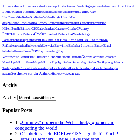
Advent calendar
Adventskalender
Alafosslopi
Alpaka
Ananas Beach Bag
angel crochet
Antipasti
Apfel
Artland
Birdie
Artländer Piepmatz
Auflauf
Backen
Basecap
Baskenmütze
Bast
BC Garn
Lino
Beanie
Bindfaden
Bindfaden-Wichtel
birgit luise bidder
design
Bobbelliebe
Botanical
Brosche
Brot
brroch
Buchrezension Garten
Buchrezension
Crazy
Häkeln
Bundle
Bärlauch
C2C
Cadoohartland
Casquette
Cloche
CP
Patterns
Crochet
CrazyPatterns
DaWanda
Crochet Pattern
deftige
Landküche
Dekokugeln
Dessert
Dinkelbrot
Dior Floral Raffia Tote
DMC Eco Vita
DMC
Raffia
dreamcatcher
Dreieckstuch
Edelweiss
Eierwärmer
Einfacher Strickstich
Eintopf
Engel
Etsy
häkeln
Erdbeeren
Essenz
Etsy Bewertung
Etsy
Garten
Verifiizierung
Farmer
Fichu
Filethäkeln
Filzwolle
Freebie
Freundin
Gartenhut
Gebrannte
Mandeln
gehäkelte Osterdeko
gehäkelter Engel
gehäkelter Schmuck
gehäkelter Topflappen
gehäkeltes
Tuch
gehäkelte Tasche
Geschenkanhänger
Geschenkband
Geschenkeanhänger
Geschenkeanhänger
Geschenke aus der Artlandküche
häkeln
Gewürze
gift tags
Archiv
Archiv
Popular Posts
1.
„Gunnies“ erobern die Welt – lucky gnomes are
conquering the world
2.
O´hakelt is – ein EDELWEISS – gratis für Euch !
3.
Jutes Bauernherz – neue Häkelanleitung