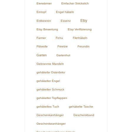
Eierwärmer
Einfacher Strickstich
Eintopf
Engel häkeln
Etsy
Erdbeeren
Essenz
Etsy Bewertung
Etsy Verifiizierung
Farmer
Fichu
Filethäkeln
Filzwolle
Freebie
Freundin
Garten
Gartenhut
Gebrannte Mandeln
gehäkelte Osterdeko
gehäkelter Engel
gehäkelter Schmuck
gehäkelter Topflappen
gehäkeltes Tuch
gehäkelte Tasche
Geschenkanhänger
Geschenkband
Geschenkeanhänger