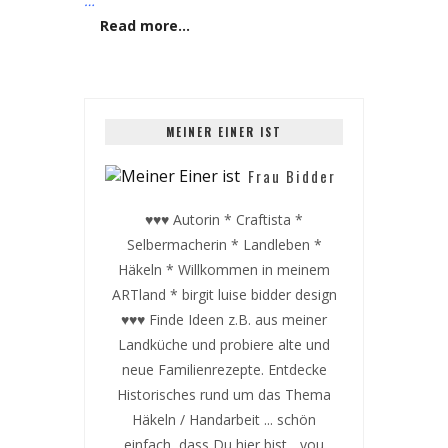
…
Read more…
MEINER EINER IST
Frau Bidder
♥♥♥ Autorin * Craftista *
Selbermacherin * Landleben *
Häkeln * Willkommen in meinem
ARTland * birgit luise bidder design
♥♥♥ Finde Ideen z.B. aus meiner
Landküche und probiere alte und
neue Familienrezepte. Entdecke
Historisches rund um das Thema
Häkeln / Handarbeit ... schön
einfach, dass Du hier bist ...you