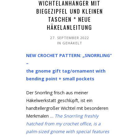
WICHTELANHÄNGER MIT
BIEGEZIPFEL UND KLEINEN
TASCHEN * NEUE
HÄKELANLEITUNG
27. SEPTEMBER 2022
IN
GEHÄKELT
NEW CROCHET PATTERN: „SNORRLING“
–
the gnome gift tag/ornament with
bending point + small pockets
Der Snorrling frisch aus meiner
Häkelwerkstatt geschlüpft, ist ein
handtellergroßer Wichtel mit besonderen
Merkmalen …
The Snorrling freshly
hatched from my crochet office, is a
palm-sized gnome with special features