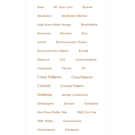
Bast
BC Garn Lino
Beanie
Bindfaden
Bindfaden-Wichtel
birgit luise bidder design
Bobbelliebe
Botanical
Brosche
Brot
brroch
Buchrezension Garten
Buchrezension Häkeln
Bundle
Bärlauch
C2C
Cadoohartland
Casquette
Cloche
CP
Crazy Patterns
CrazyPatterns
Crochet
Crochet Pattern
DaWanda
deftige Landküche
Dekokugeln
Dessert
Dinkelbrot
Dior Floral Raffia Tote
DMC Eco Vita
DMC Raffia
dreamcatcher
Dreieckstuch
Edelweiss