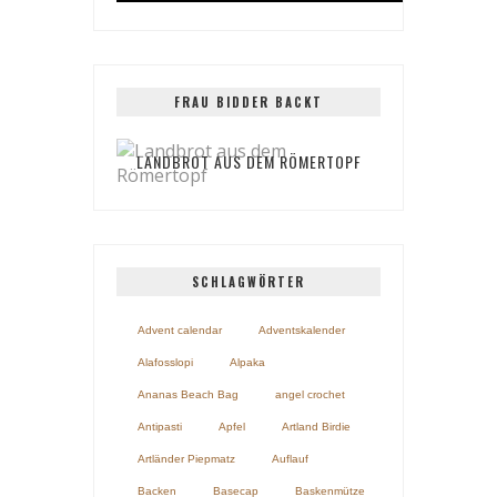
FRAU BIDDER BACKT
LANDBROT AUS DEM RÖMERTOPF
SCHLAGWÖRTER
Advent calendar
Adventskalender
Alafosslopi
Alpaka
Ananas Beach Bag
angel crochet
Antipasti
Apfel
Artland Birdie
Artländer Piepmatz
Auflauf
Backen
Basecap
Baskenmütze