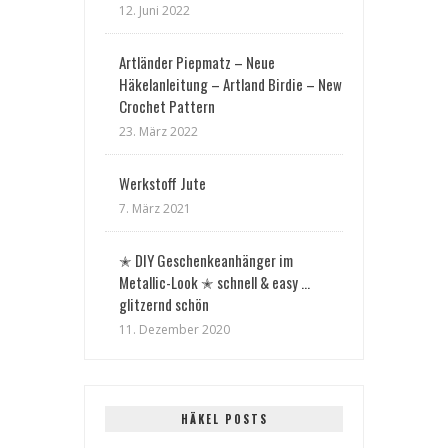
12. Juni 2022
Artländer Piepmatz – Neue
Häkelanleitung – Artland Birdie – New
Crochet Pattern
23. März 2022
Werkstoff Jute
7. März 2021
✭ DIY Geschenkeanhänger im
Metallic-Look ✭ schnell & easy …
glitzernd schön
11. Dezember 2020
HÄKEL POSTS