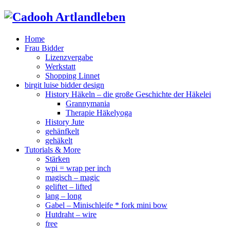
Home
Frau Bidder
Lizenzvergabe
Werkstatt
Shopping Linnet
birgit luise bidder design
History Häkeln – die große Geschichte der Häkelei
Grannymania
Therapie Häkelyoga
History Jute
gehänfkelt
gehäkelt
Tutorials & More
Stärken
wpi = wrap per inch
magisch – magic
geliftet – lifted
lang – long
Gabel – Minischleife * fork mini bow
Hutdraht – wire
free