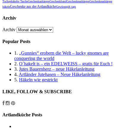
Tuch
gehäkelte Tasche
Geschenkanhänger
Geschenkband
Geschenkeanhänger
Geschenkeanhänger
Geschenke aus der Artlandküche
häkeln
Gewürze
gift tags
Archiv
Archiv
Popular Posts
1.
„Gunnies“ erobern die Welt – lucky gnomes are
conquering the world
2.
O´hakelt is – ein EDELWEISS – gratis für Euch !
3.
Jutes Bauernherz – neue Häkelanleitung
4.
Artländer Jutehasen – Neue Häkelanleitung
5.
Häkeln wie gestrickt
LIKE, FOLLOW & SUBSCRIBE
Artlandküche Posts