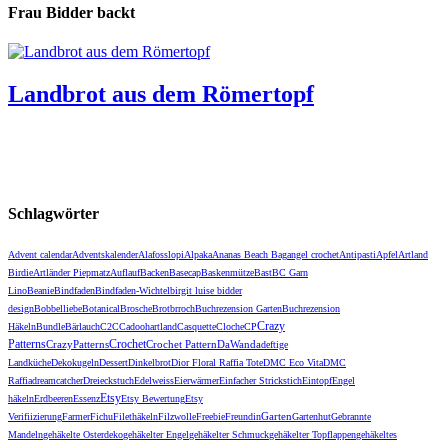
Frau Bidder backt
Landbrot aus dem Römertopf
Schlagwörter
Advent calendar
Adventskalender
Alafosslopi
Alpaka
Ananas Beach Bag
angel crochet
Antipasti
Apfel
Artland
Birdie
Artländer Piepmatz
Auflauf
Backen
Basecap
Baskenmütze
Bast
BC Garn
Lino
Beanie
Bindfaden
Bindfaden-Wichtel
birgit luise bidder
design
Bobbelliebe
Botanical
Brosche
Brot
brroch
Buchrezension Garten
Buchrezension
Crazy
Häkeln
Bundle
Bärlauch
C2C
Cadoohartland
Casquette
Cloche
CP
Patterns
Crochet
CrazyPatterns
DaWanda
Crochet Pattern
deftige
Landküche
Dekokugeln
Dessert
Dinkelbrot
Dior Floral Raffia Tote
DMC Eco Vita
DMC
Raffia
dreamcatcher
Dreieckstuch
Edelweiss
Eierwärmer
Einfacher Strickstich
Eintopf
Engel
Etsy
häkeln
Erdbeeren
Essenz
Etsy Bewertung
Etsy
Garten
Verifiizierung
Farmer
Fichu
Filethäkeln
Filzwolle
Freebie
Freundin
Gartenhut
Gebrannte
Mandeln
gehäkelte Osterdeko
gehäkelter Engel
gehäkelter Schmuck
gehäkelter Topflappen
gehäkeltes