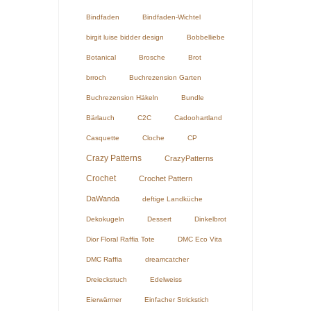
Bindfaden
Bindfaden-Wichtel
birgit luise bidder design
Bobbelliebe
Botanical
Brosche
Brot
brroch
Buchrezension Garten
Buchrezension Häkeln
Bundle
Bärlauch
C2C
Cadoohartland
Casquette
Cloche
CP
Crazy Patterns
CrazyPatterns
Crochet
Crochet Pattern
DaWanda
deftige Landküche
Dekokugeln
Dessert
Dinkelbrot
Dior Floral Raffia Tote
DMC Eco Vita
DMC Raffia
dreamcatcher
Dreieckstuch
Edelweiss
Eierwärmer
Einfacher Strickstich