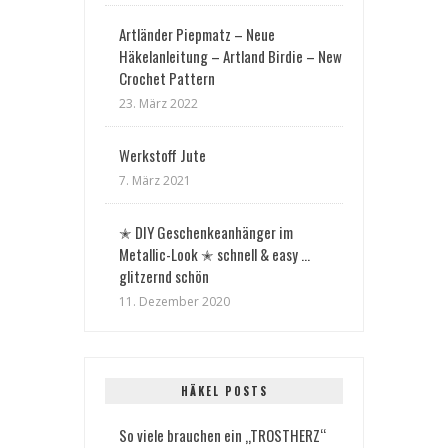
Artländer Piepmatz – Neue
Häkelanleitung – Artland Birdie – New
Crochet Pattern
23. März 2022
Werkstoff Jute
7. März 2021
✭ DIY Geschenkeanhänger im
Metallic-Look ✭ schnell & easy …
glitzernd schön
11. Dezember 2020
HÄKEL POSTS
So viele brauchen ein „TROSTHERZ“