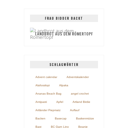
FRAU BIDDER BACKT
LANDBROT AUS DEM RÖMERTOPF
SCHLAGWÖRTER
Advent calendar
Adventskalender
Alafosslopi
Alpaka
Ananas Beach Bag
angel crochet
Antipasti
Apfel
Artland Birdie
Artländer Piepmatz
Auflauf
Backen
Basecap
Baskenmütze
Bast
BC Garn Lino
Beanie