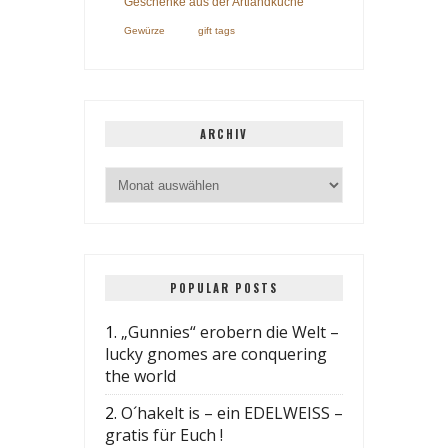
Geschenke aus der Artlandküche
Gewürze
gift tags
ARCHIV
POPULAR POSTS
1.
„Gunnies“ erobern die Welt –
lucky gnomes are conquering
the world
2.
O´hakelt is – ein EDELWEISS –
gratis für Euch !