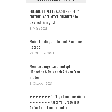
ARTLANDKÜCHE POSTS
FREEBIE-ETIKETTE KÜCHENGRIFFI *
FREEBIE LABEL KITCHENGRIFFI * in
Deutsch & English
3. März 2023
Meine Lieblingstarte nach Blandines
Rezept
23. Oktober 2021
Mein Lieblings-Land-Eintopf:
Hühnchen & Reis nach Art von Frau
Bidder
8. Oktober 2021
♥︎ ♥︎ ♥︎ ♥︎ ♥︎ ♥︎ ♥︎ Deftige Landhausküche
♥︎ ♥︎ ♥︎ ♥︎ ♥︎ ♥︎ ♥︎ Kartoffel-Bratwurst-
Auflauf mit Tomatenbutter