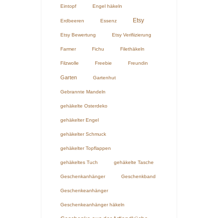
Eintopf
Engel häkeln
Etsy
Erdbeeren
Essenz
Etsy Bewertung
Etsy Verifiizierung
Farmer
Fichu
Filethäkeln
Filzwolle
Freebie
Freundin
Garten
Gartenhut
Gebrannte Mandeln
gehäkelte Osterdeko
gehäkelter Engel
gehäkelter Schmuck
gehäkelter Topflappen
gehäkeltes Tuch
gehäkelte Tasche
Geschenkanhänger
Geschenkband
Geschenkeanhänger
Geschenkeanhänger häkeln