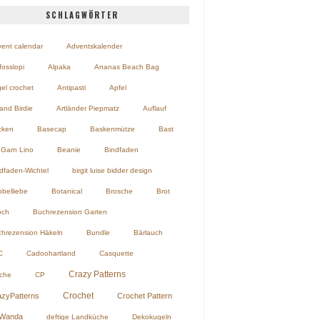
SCHLAGWÖRTER
ent calendar
Adventskalender
fosslopi
Alpaka
Ananas Beach Bag
el crochet
Antipasti
Apfel
land Birdie
Artländer Piepmatz
Auflauf
cken
Basecap
Baskenmütze
Bast
Garn Lino
Beanie
Bindfaden
dfaden-Wichtel
birgit luise bidder design
belliebe
Botanical
Brosche
Brot
och
Buchrezension Garten
hrezension Häkeln
Bundle
Bärlauch
C
Cadoohartland
Casquette
Crazy Patterns
che
CP
Crochet
azyPatterns
Crochet Pattern
Wanda
deftige Landküche
Dekokugeln