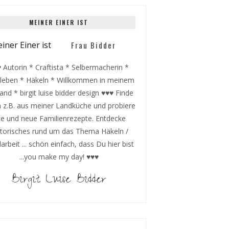
MEINER EINER IST
Frau Bidder
 Autorin * Craftista * Selbermacherin *
leben * Häkeln * Willkommen in meinem
and * birgit luise bidder design ♥♥♥ Finde
 z.B. aus meiner Landküche und probiere
te und neue Familienrezepte. Entdecke
storisches rund um das Thema Häkeln /
rbeit ... schön einfach, dass Du hier bist
...you make my day! ♥♥♥
Birgit Luise Bidder