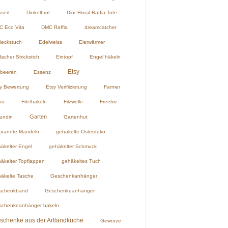
sert
Dinkelbrot
Dior Floral Raffia Tote
 Eco Vita
DMC Raffia
dreamcatcher
ieckstuch
Edelweiss
Eierwärmer
facher Strickstich
Eintopf
Engel häkeln
Etsy
dbeeren
Essenz
y Bewertung
Etsy Verifiizierung
Farmer
hu
Filethäkeln
Filzwolle
Freebie
Garten
undin
Gartenhut
brannte Mandeln
gehäkelte Osterdeko
äkelter Engel
gehäkelter Schmuck
äkelter Topflappen
gehäkeltes Tuch
äkelte Tasche
Geschenkanhänger
schenkband
Geschenkeanhänger
schenkeanhänger häkeln
schenke aus der Artlandküche
Gewürze