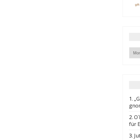
gif
1.
„G
gnom
2.
O´
für E
3.
Ju