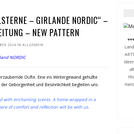
STERNE – GIRLANDE NORDIC“ –
EITUNG – NEW PATTERN
♥♥♥
BER 2024
IN
ALLGEMEIN
Land
ARTl
arland NORDIC
Ideen
al
Hi
verzaubernde Düfte. Eine ins Wintergewand gehüllte
Handa
er Geborgenheit und Besinnlichkeit begleiten uns.
illed with enchanting scents. A home wrapped in a
e of comfort and reflection will be with us.