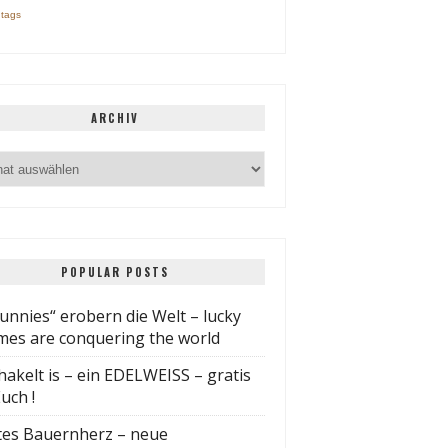
t tags
ARCHIV
POPULAR POSTS
unnies“ erobern die Welt – lucky
es are conquering the world
hakelt is – ein EDELWEISS – gratis
uch !
tes Bauernherz – neue