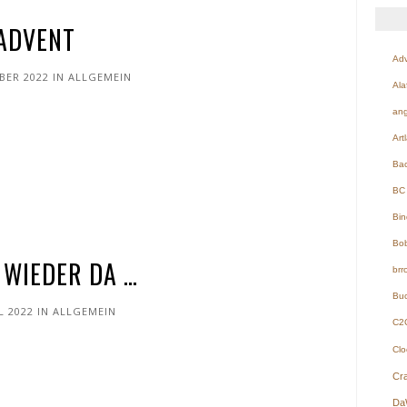
ADVENT
Adv
BER 2022
IN
ALLGEMEIN
Ala
ang
Art
Ba
BC 
Bin
Bob
T WIEDER DA …
brr
Buc
L 2022
IN
ALLGEMEIN
C2
Clo
Cr
Da