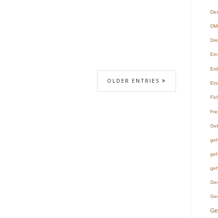
Des
DMC
Dre
Ein
Er
OLDER ENTRIES
Ets
Fic
Fre
Ge
geh
geh
geh
Ge
Ge
Ge