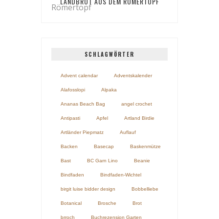
LANDBROT AUS DEM RÖMERTOPF
SCHLAGWÖRTER
Advent calendar
Adventskalender
Alafosslopi
Alpaka
Ananas Beach Bag
angel crochet
Antipasti
Apfel
Artland Birdie
Artländer Piepmatz
Auflauf
Backen
Basecap
Baskenmütze
Bast
BC Garn Lino
Beanie
Bindfaden
Bindfaden-Wichtel
birgit luise bidder design
Bobbelliebe
Botanical
Brosche
Brot
brroch
Buchrezension Garten