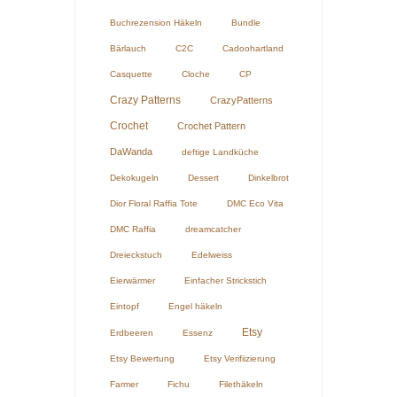
Buchrezension Häkeln
Bundle
Bärlauch
C2C
Cadoohartland
Casquette
Cloche
CP
Crazy Patterns
CrazyPatterns
Crochet
Crochet Pattern
DaWanda
deftige Landküche
Dekokugeln
Dessert
Dinkelbrot
Dior Floral Raffia Tote
DMC Eco Vita
DMC Raffia
dreamcatcher
Dreieckstuch
Edelweiss
Eierwärmer
Einfacher Strickstich
Eintopf
Engel häkeln
Etsy
Erdbeeren
Essenz
Etsy Bewertung
Etsy Verifiizierung
Farmer
Fichu
Filethäkeln