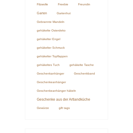
Filzwolle
Freebie
Freundin
Garten
Gartenhut
Gebrannte Mandeln
gehäkelte Osterdeko
gehäkelter Engel
gehäkelter Schmuck
gehäkelter Topflappen
gehäkeltes Tuch
gehäkelte Tasche
Geschenkanhänger
Geschenkband
Geschenkeanhänger
Geschenkeanhänger häkeln
Geschenke aus der Artlandküche
Gewürze
gift tags