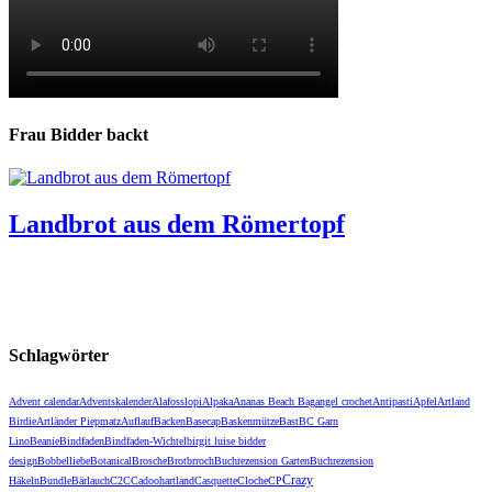
Frau Bidder backt
Landbrot aus dem Römertopf
Schlagwörter
Advent calendar
Adventskalender
Alafosslopi
Alpaka
Ananas Beach Bag
angel crochet
Antipasti
Apfel
Artland
Birdie
Artländer Piepmatz
Auflauf
Backen
Basecap
Baskenmütze
Bast
BC Garn
Lino
Beanie
Bindfaden
Bindfaden-Wichtel
birgit luise bidder
design
Bobbelliebe
Botanical
Brosche
Brot
brroch
Buchrezension Garten
Buchrezension
Crazy
Häkeln
Bundle
Bärlauch
C2C
Cadoohartland
Casquette
Cloche
CP