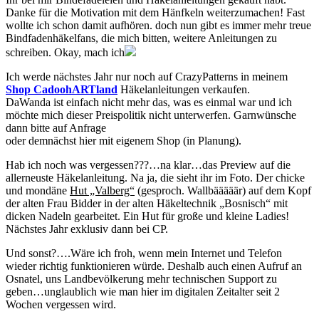
Danke für die Motivation mit dem Hänfkeln weiterzumachen! Fast
wollte ich schon damit aufhören. doch nun gibt es immer mehr treue
Bindfadenhäkelfans, die mich bitten, weitere Anleitungen zu
schreiben. Okay, mach ich
Ich werde nächstes Jahr nur noch auf CrazyPatterns in meinem
Shop CadoohARTland
Häkelanleitungen verkaufen.
DaWanda ist einfach nicht mehr das, was es einmal war und ich
möchte mich dieser Preispolitik nicht unterwerfen. Garnwünsche
dann bitte auf Anfrage
oder demnächst hier mit eigenem Shop (in Planung).
Hab ich noch was vergessen???…na klar…das Preview auf die
allerneuste Häkelanleitung. Na ja, die sieht ihr im Foto. Der chicke
und mondäne
Hut „Valberg“
(gesproch. Wallbääääär) auf dem Kopf
der alten Frau Bidder in der alten Häkeltechnik „Bosnisch“ mit
dicken Nadeln gearbeitet. Ein Hut für große und kleine Ladies!
Nächstes Jahr exklusiv dann bei CP.
Und sonst?….Wäre ich froh, wenn mein Internet und Telefon
wieder richtig funktionieren würde. Deshalb auch einen Aufruf an
Osnatel, uns Landbevölkerung mehr technischen Support zu
geben…unglaublich wie man hier im digitalen Zeitalter seit 2
Wochen vergessen wird.