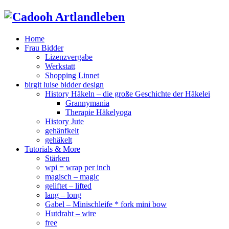
Home
Frau Bidder
Lizenzvergabe
Werkstatt
Shopping Linnet
birgit luise bidder design
History Häkeln – die große Geschichte der Häkelei
Grannymania
Therapie Häkelyoga
History Jute
gehänfkelt
gehäkelt
Tutorials & More
Stärken
wpi = wrap per inch
magisch – magic
geliftet – lifted
lang – long
Gabel – Minischleife * fork mini bow
Hutdraht – wire
free