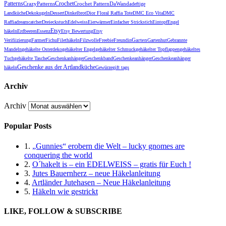
Patterns
Crochet
CrazyPatterns
DaWanda
Crochet Pattern
deftige
Landküche
Dekokugeln
Dessert
Dinkelbrot
Dior Floral Raffia Tote
DMC Eco Vita
DMC
Raffia
dreamcatcher
Dreieckstuch
Edelweiss
Eierwärmer
Einfacher Strickstich
Eintopf
Engel
Etsy
häkeln
Erdbeeren
Essenz
Etsy Bewertung
Etsy
Garten
Verifiizierung
Farmer
Fichu
Filethäkeln
Filzwolle
Freebie
Freundin
Gartenhut
Gebrannte
Mandeln
gehäkelte Osterdeko
gehäkelter Engel
gehäkelter Schmuck
gehäkelter Topflappen
gehäkeltes
Tuch
gehäkelte Tasche
Geschenkanhänger
Geschenkband
Geschenkeanhänger
Geschenkeanhänger
Geschenke aus der Artlandküche
häkeln
Gewürze
gift tags
Archiv
Archiv
Popular Posts
1.
„Gunnies“ erobern die Welt – lucky gnomes are
conquering the world
2.
O´hakelt is – ein EDELWEISS – gratis für Euch !
3.
Jutes Bauernherz – neue Häkelanleitung
4.
Artländer Jutehasen – Neue Häkelanleitung
5.
Häkeln wie gestrickt
LIKE, FOLLOW & SUBSCRIBE