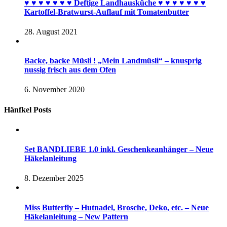
♥︎ ♥︎ ♥︎ ♥︎ ♥︎ ♥︎ ♥︎ Deftige Landhausküche ♥︎ ♥︎ ♥︎ ♥︎ ♥︎ ♥︎ ♥︎
Kartoffel-Bratwurst-Auflauf mit Tomatenbutter
28. August 2021
Backe, backe Müsli ! „Mein Landmüsli“ – knusprig
nussig frisch aus dem Ofen
6. November 2020
Hänfkel Posts
Set BANDLIEBE 1.0 inkl. Geschenkeanhänger – Neue
Häkelanleitung
8. Dezember 2025
Miss Butterfly – Hutnadel, Brosche, Deko, etc. – Neue
Häkelanleitung – New Pattern