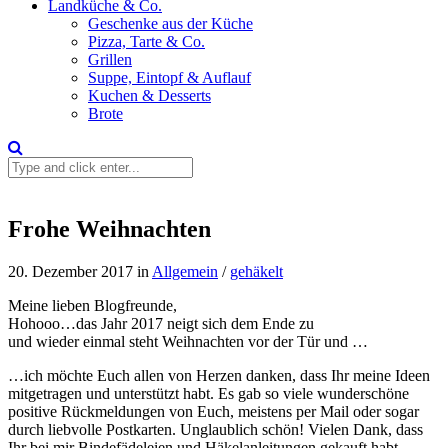
Landküche & Co.
Geschenke aus der Küche
Pizza, Tarte & Co.
Grillen
Suppe, Eintopf & Auflauf
Kuchen & Desserts
Brote
Frohe Weihnachten
20. Dezember 2017
in
Allgemein
/
gehäkelt
Meine lieben Blogfreunde,
Hohooo…das Jahr 2017 neigt sich dem Ende zu
und wieder einmal steht Weihnachten vor der Tür und …
…ich möchte Euch allen von Herzen danken, dass Ihr meine Ideen
mitgetragen und unterstützt habt. Es gab so viele wunderschöne
positive Rückmeldungen von Euch, meistens per Mail oder sogar
durch liebvolle Postkarten. Unglaublich schön! Vielen Dank, dass
Ihr bei mir Bindefädeleien und Häkelanleitungen gekauft habt.