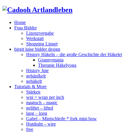
Home
Frau Bidder
Lizenzvergabe
Werkstatt
Shopping Linnet
birgit luise bidder design
History Häkeln – die große Geschichte der Häkelei
Grannymania
Therapie Häkelyoga
History Jute
gehänfkelt
gehäkelt
Tutorials & More
Stärken
wpi = wrap per inch
magisch – magic
geliftet – lifted
lang – long
Gabel – Minischleife * fork mini bow
Hutdraht – wire
free