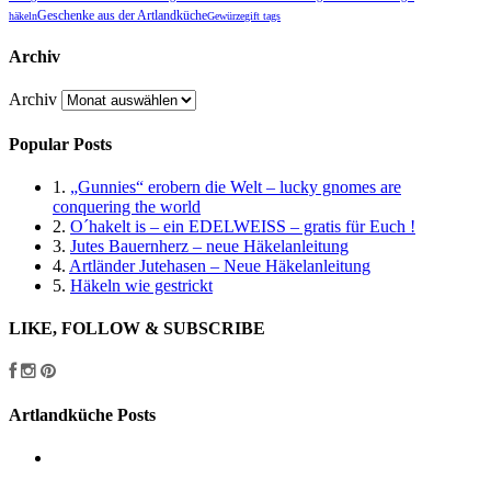
Geschenke aus der Artlandküche
häkeln
Gewürze
gift tags
Archiv
Archiv
Popular Posts
1.
„Gunnies“ erobern die Welt – lucky gnomes are
conquering the world
2.
O´hakelt is – ein EDELWEISS – gratis für Euch !
3.
Jutes Bauernherz – neue Häkelanleitung
4.
Artländer Jutehasen – Neue Häkelanleitung
5.
Häkeln wie gestrickt
LIKE, FOLLOW & SUBSCRIBE
Artlandküche Posts