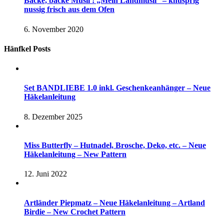
Backe, backe Müsli ! „Mein Landmüsli“ – knusprig
nussig frisch aus dem Ofen
6. November 2020
Hänfkel Posts
Set BANDLIEBE 1.0 inkl. Geschenkeanhänger – Neue
Häkelanleitung
8. Dezember 2025
Miss Butterfly – Hutnadel, Brosche, Deko, etc. – Neue
Häkelanleitung – New Pattern
12. Juni 2022
Artländer Piepmatz – Neue Häkelanleitung – Artland
Birdie – New Crochet Pattern