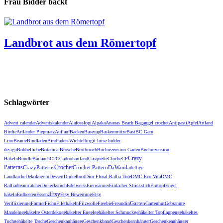
Frau Bidder backt
Landbrot aus dem Römertopf
Schlagwörter
Advent calendar
Adventskalender
Alafosslopi
Alpaka
Ananas Beach Bag
angel crochet
Antipasti
Apfel
Artland
Birdie
Artländer Piepmatz
Auflauf
Backen
Basecap
Baskenmütze
Bast
BC Garn
Lino
Beanie
Bindfaden
Bindfaden-Wichtel
birgit luise bidder
design
Bobbelliebe
Botanical
Brosche
Brot
brroch
Buchrezension Garten
Buchrezension
Crazy
Häkeln
Bundle
Bärlauch
C2C
Cadoohartland
Casquette
Cloche
CP
Patterns
Crochet
CrazyPatterns
DaWanda
Crochet Pattern
deftige
Landküche
Dekokugeln
Dessert
Dinkelbrot
Dior Floral Raffia Tote
DMC Eco Vita
DMC
Raffia
dreamcatcher
Dreieckstuch
Edelweiss
Eierwärmer
Einfacher Strickstich
Eintopf
Engel
Etsy
häkeln
Erdbeeren
Essenz
Etsy Bewertung
Etsy
Garten
Verifiizierung
Farmer
Fichu
Filethäkeln
Filzwolle
Freebie
Freundin
Gartenhut
Gebrannte
Mandeln
gehäkelte Osterdeko
gehäkelter Engel
gehäkelter Schmuck
gehäkelter Topflappen
gehäkeltes
Tuch
gehäkelte Tasche
Geschenkanhänger
Geschenkband
Geschenkeanhänger
Geschenkeanhänger